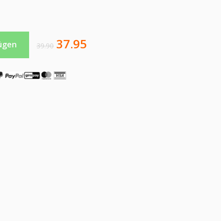
et bedrucken Menge
37.95
ügen
39.90