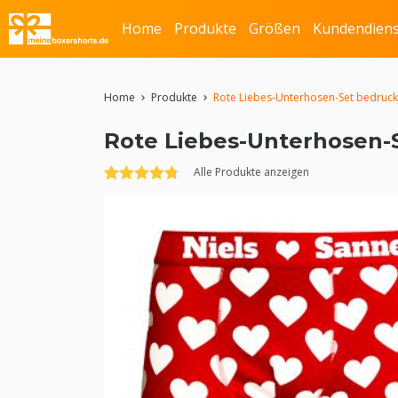
Home
Produkte
Größen
Kundendiens
Home
Produkte
Rote Liebes-Unterhosen-Set bedruc
chevron_right
chevron_right
Rote Liebes-Unterhosen-
Alle Produkte anzeigen
Bewertet mit
7
4.71
von 5,
basierend
auf
Kundenbewertungen