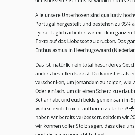
der Rückseite? Für uns ist wirklich nichts zu v
Alle unsere Unterhosen sind qualitativ hochw
Portugal hergestellt und bestehen zu 95%
Lycra. Täglich arbeiten wir mit dem ganzen 
Texte auf das Liebesset zu drucken. Das gan
Enthusiasmus in Heerhugowaard (Niederlan
Das ist natürlich ein total besonderes Ges
anders bestellen kannst. Du kannst es als ei
verschenken, um jemandem zu zeigen, wie wich
Oder einfach, um dir einen Scherz zu erlaub
Set anhabt und euch beide gemeinsam im Sp
wahrscheinlich nicht aufhören zu lachen!! 
haben wir bereits verbessert, seitdem wir
wir können voller Stolz sagen, dass dies u
sind, die wir je gemacht haben!