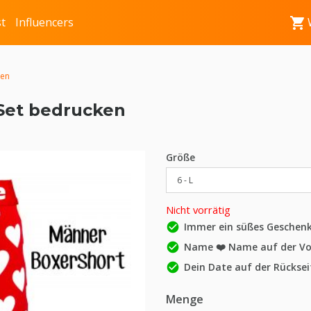
shopping_cart
t
Influencers
ken
Set bedrucken
Größe
Nicht vorrätig
check_circle
Immer ein süßes Geschenk
check_circle
Name ❤️ Name auf der Vo
check_circle
Dein Date auf der Rücksei
Menge