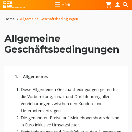
shopping_cart
person
search
MENÜ
Home
Allgemeine Geschäftsbedingungen
chevron_right
Allgemeine
Geschäftsbedingungen
1.
Allgemeines
Diese Allgemeinen Geschäftbedingungen gelten für
die Vorbereitung, Inhalt und Durchführung aller
Vereinbarungen zwischen den Kunden- und
Lieferantenverträgen.
Die genannten Preise auf Meineboxershorts.de sind
in Euro inklusive Umsatzsteuer.
Preisänderungen und Druckfehler in den Allgemeinen