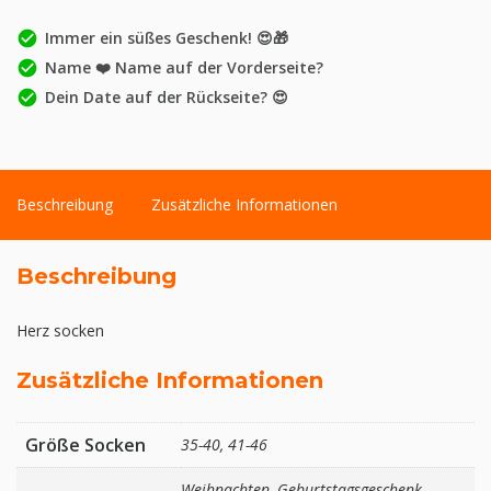
check_circle
Immer ein süßes Geschenk! 😍🎁
check_circle
Name ❤️ Name auf der Vorderseite?
check_circle
Dein Date auf der Rückseite? 😍
Beschreibung
Zusätzliche Informationen
Beschreibung
Herz socken
Zusätzliche Informationen
Größe Socken
35-40, 41-46
Weihnachten, Geburtstagsgeschenk,