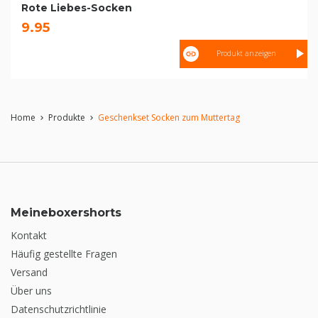
Rote Liebes-Socken
9.95
Produkt anzeigen
Home
Produkte
Geschenkset Socken zum Muttertag
chevron_right
chevron_right
Meineboxershorts
Kontakt
Häufig gestellte Fragen
Versand
Über uns
Datenschutzrichtlinie