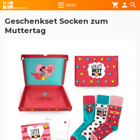
shopping_cart
person
search
MENÜ
Geschenkset Socken zum
Muttertag