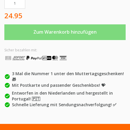
Geschenkset Socken zum Muttertag Menge
24.95
Zum Warenkorb hinzufügen
Sicher bezahlen mit:
3 Mal die Nummer 1 unter den Muttertagsgeschenken!
check_circle
🎁
check_circle
Mit Postkarte und passender Geschenkbox! 💝
Entworfen in den Niederlanden und hergestellt in
check_circle
Portugal! 🇵🇹
check_circle
Schnelle Lieferung mit Sendungsnachverfolgung! ✅